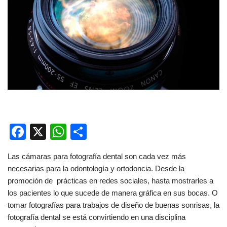
F
X
W
C
a
h
o
Las cámaras para fotografía dental son cada vez más
c
at
m
necesarias para la odontología y ortodoncia. Desde la
e
s
p
promoción de prácticas en redes sociales, hasta mostrarles a
b
A
ar
los pacientes lo que sucede de manera gráfica en sus bocas. O
tomar fotografías para trabajos de diseño de buenas sonrisas, la
o
p
tir
fotografía dental se está convirtiendo en una disciplina