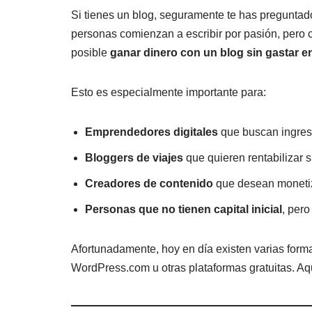
a
h
o
Si tienes un blog, seguramente te has pregunta
c
at
m
personas comienzan a escribir por pasión, pero 
e
s
p
posible
ganar dinero con un blog sin gastar e
b
A
ar
o
p
tir
Esto es especialmente importante para:
o
p
k
Emprendedores digitales
que buscan ingres
Bloggers de viajes
que quieren rentabilizar 
Creadores de contenido
que desean monetiz
Personas que no tienen capital inicial
, per
Afortunadamente, hoy en día existen varias for
WordPress.com u otras plataformas gratuitas. Aqu