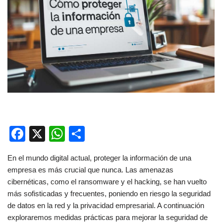
F
X
W
C
a
h
o
En el mundo digital actual, proteger la información de una
c
at
m
empresa es más crucial que nunca. Las amenazas
e
s
p
cibernéticas, como el ransomware y el hacking, se han vuelto
b
A
ar
más sofisticadas y frecuentes, poniendo en riesgo la seguridad
de datos en la red y la privacidad empresarial. A continuación
o
p
tir
exploraremos medidas prácticas para mejorar la seguridad de