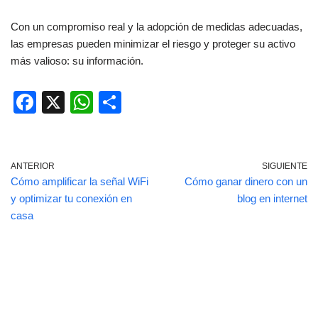
Con un compromiso real y la adopción de medidas adecuadas,
las empresas pueden minimizar el riesgo y proteger su activo
más valioso: su información.
F
X
W
C
a
h
o
c
at
m
e
s
p
ANTERIOR
SIGUIENTE
Cómo amplificar la señal WiFi
Cómo ganar dinero con un
b
A
ar
y optimizar tu conexión en
blog en internet
o
p
tir
casa
o
p
k