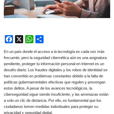
F
X
W
C
a
h
o
En un país donde el acceso a la tecnología es cada vez más
c
at
m
frecuente, pero la seguridad cibernética aún es una asignatura
e
s
p
pendiente, proteger tu información personal en Internet es un
b
A
ar
desafío diario. Los fraudes digitales y los robos de identidad se
han convertido en problemas constantes debido a la falta de
o
p
tir
políticas gubernamentales efectivas que regulen y prevengan
o
p
estos delitos. A pesar de los avances tecnológicos, la
k
ciberseguridad sigue siendo insuficiente, y las amenazas están
a solo un clic de distancia. Por ello, es fundamental que los
ciudadanos tomen medidas individuales para proteger su
privacidad y seguridad digital.