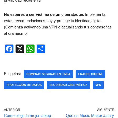
privacidad recae en ti.
No esperes a ser víctima de un ciberataque
. Implementa
estas recomendaciones hoy y protege tu identidad digital.
¡Comienza activando una VPN o actualizando tus contraseñas
ahora mismo!
F
X
W
C
a
h
o
c
at
m
e
s
p
Etiquetas:
COMPRAS SEGURAS EN LÍNEA
FRAUDE DIGITAL
b
A
ar
PROTECCIÓN DE DATOS
SEGURIDAD CIBERNÉTICA
VPN
o
p
tir
o
p
k
ANTERIOR
SIGUIENTE
Cómo elegir la mejor laptop
Qué es Music Maker Jam y