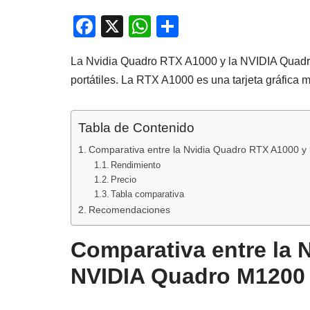
F
X
W
C
a
h
o
La Nvidia Quadro RTX A1000 y la NVIDIA Quadro 
c
at
m
portátiles. La RTX A1000 es una tarjeta gráfica 
e
s
p
b
A
ar
Tabla de Contenido
o
p
tir
Comparativa entre la Nvidia Quadro RTX A1000 y
o
p
Rendimiento
k
Precio
Tabla comparativa
Recomendaciones
Comparativa entre la 
NVIDIA Quadro M1200