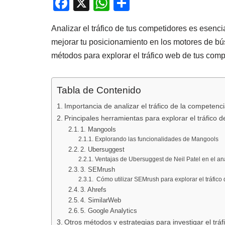
F
X
W
C
a
h
o
Analizar el tráfico de tus competidores es esenci
c
at
m
mejorar tu posicionamiento en los motores de bú
e
s
p
métodos para explorar el tráfico web de tus comp
b
A
ar
o
p
tir
Tabla de Contenido
o
p
Importancia de analizar el tráfico de la competenc
k
Principales herramientas para explorar el tráfico 
1. Mangools
Explorando las funcionalidades de Mangools
2. Ubersuggest
Ventajas de Ubersuggest de Neil Patel en el anál
3. SEMrush
Cómo utilizar SEMrush para explorar el tráfico
3. Ahrefs
4. SimilarWeb
5. Google Analytics
Otros métodos y estrategias para investigar el tráf