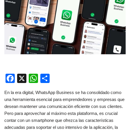
F
X
W
C
a
h
o
En la era digital, WhatsApp Business se ha consolidado como
c
at
m
una herramienta esencial para emprendedores y empresas que
e
s
p
desean mantener una comunicación eficiente con sus clientes.
b
A
ar
Pero para aprovechar al máximo esta plataforma, es crucial
contar con un smartphone que ofrezca las características
o
p
tir
adecuadas para soportar el uso intensivo de la aplicación, la