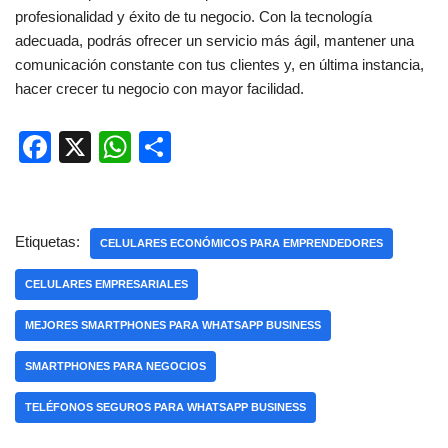
profesionalidad y éxito de tu negocio. Con la tecnología
adecuada, podrás ofrecer un servicio más ágil, mantener una
comunicación constante con tus clientes y, en última instancia,
hacer crecer tu negocio con mayor facilidad.
F
X
W
C
a
h
o
c
at
m
e
s
p
Etiquetas:
CELULARES ECONÓMICOS PARA EMPRENDEDORES
b
A
ar
CELULARES EMPRESARIALES
o
p
tir
MEJORES SMARTPHONES PARA WHATSAPP BUSINESS
o
p
k
SMARTPHONES PARA NEGOCIOS
TELÉFONOS SEGUROS PARA WHATSAPP BUSINESS