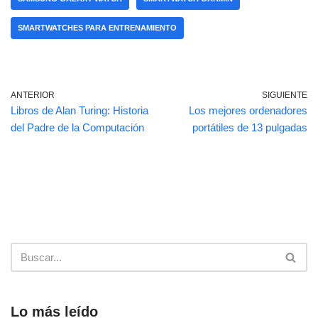
o
p
tir
SMARTWATCHES PARA ENTRENAMIENTO
o
p
k
ANTERIOR
SIGUIENTE
Libros de Alan Turing: Historia
Los mejores ordenadores
del Padre de la Computación
portátiles de 13 pulgadas
Lo más leído