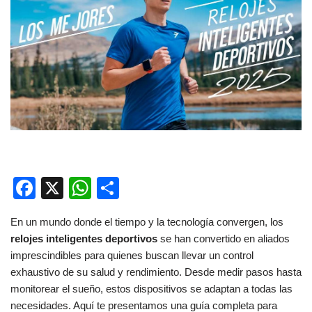
F
X
W
C
a
h
o
En un mundo donde el tiempo y la tecnología convergen, los
c
at
m
relojes inteligentes deportivos
se han convertido en aliados
e
s
p
imprescindibles para quienes buscan llevar un control
b
A
ar
exhaustivo de su salud y rendimiento. Desde medir pasos hasta
monitorear el sueño, estos dispositivos se adaptan a todas las
o
p
tir
necesidades. Aquí te presentamos una guía completa para