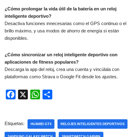
¿Cómo prolongar la vida útil de la batería en un reloj
inteligente deportivo?
Desactiva funciones innecesarias como el GPS continuo o el
brillo máximo, y usa modos de ahorro de energía si están
disponibles.
¿Cómo sincronizar un reloj inteligente deportivo con
aplicaciones de fitness populares?
Descarga la app del reloj, crea una cuenta y vincúlala con
plataformas como Strava o Google Fit desde los ajustes.
F
X
W
C
a
h
o
c
at
m
e
s
p
Etiquetas:
HUAWEI GT4
RELOJES INTELIGENTES DEPORTIVOS
b
A
ar
SAMSUNG GALAXY WATCH
SMARTWATCH GARMIN