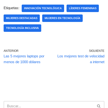
c
at
m
e
s
p
Etiquetas:
INNOVACIÓN TECNOLÓGICA
LÍDERES FEMENINAS
b
A
ar
MUJERES DESTACADAS
MUJERES EN TECNOLOGÍA
o
p
tir
TECNOLOGÍA INCLUSIVA
o
p
k
ANTERIOR
SIGUIENTE
Las 5 mejores laptops por
Los mejores test de velocidad
menos de 1000 dólares
a internet