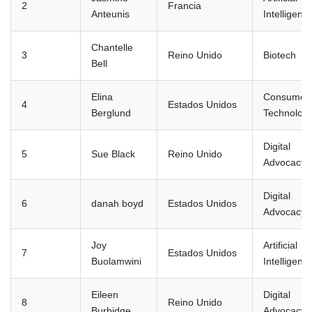
2
Francia
Anteunis
Intelligenc
Chantelle
3
Reino Unido
Biotech
Bell
Elina
Consumer
4
Estados Unidos
Berglund
Technolog
Digital
5
Sue Black
Reino Unido
Advocacy
Digital
6
danah boyd
Estados Unidos
Advocacy
Joy
Artificial
7
Estados Unidos
Buolamwini
Intelligenc
Eileen
Digital
8
Reino Unido
Burbidge
Advocacy