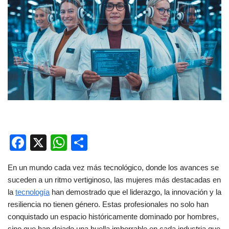
F
X
W
C
a
h
o
En un mundo cada vez más tecnológico, donde los avances se
c
at
m
suceden a un ritmo vertiginoso, las mujeres más destacadas en
e
s
p
la
tecnología
han demostrado que el liderazgo, la innovación y la
b
A
ar
resiliencia no tienen género. Estas profesionales no solo han
conquistado un espacio históricamente dominado por hombres,
o
p
tir
sino que han dejado una huella imborrable en cada industria que