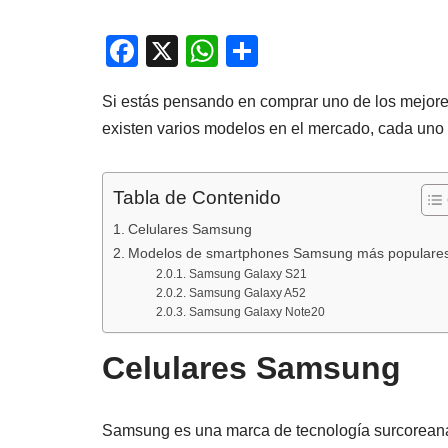
F
X
W
C
a
h
o
Si estás pensando en comprar uno de los mejor
c
at
m
existen varios modelos en el mercado, cada uno c
e
s
p
b
A
ar
Tabla de Contenido
o
p
tir
Celulares Samsung
o
p
Modelos de smartphones Samsung más populare
k
Samsung Galaxy S21
Samsung Galaxy A52
Samsung Galaxy Note20
Celulares Samsung
Samsung es una marca de tecnología surcoreana