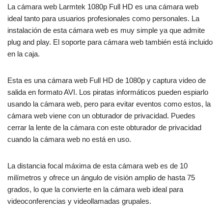
La cámara web Larmtek 1080p Full HD es una cámara web
ideal tanto para usuarios profesionales como personales. La
instalación de esta cámara web es muy simple ya que admite
plug and play. El soporte para cámara web también está incluido
en la caja.
Esta es una cámara web Full HD de 1080p y captura video de
salida en formato AVI. Los piratas informáticos pueden espiarlo
usando la cámara web, pero para evitar eventos como estos, la
cámara web viene con un obturador de privacidad. Puedes
cerrar la lente de la cámara con este obturador de privacidad
cuando la cámara web no está en uso.
La distancia focal máxima de esta cámara web es de 10
milímetros y ofrece un ángulo de visión amplio de hasta 75
grados, lo que la convierte en la cámara web ideal para
videoconferencias y videollamadas grupales.