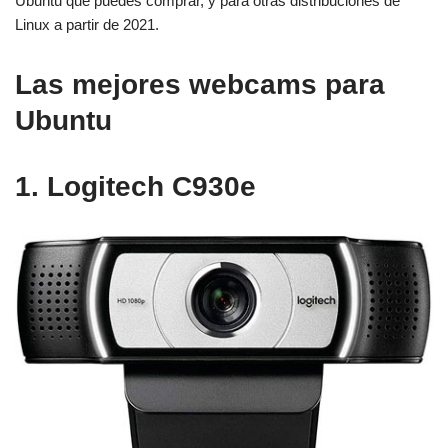
Ubuntu que puedes comprar, y para otras distribuciones de
Linux a partir de 2021.
Las mejores webcams para
Ubuntu
1. Logitech C930e