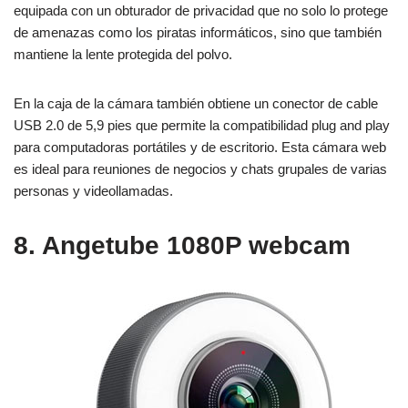
equipada con un obturador de privacidad que no solo lo protege
de amenazas como los piratas informáticos, sino que también
mantiene la lente protegida del polvo.
En la caja de la cámara también obtiene un conector de cable
USB 2.0 de 5,9 pies que permite la compatibilidad plug and play
para computadoras portátiles y de escritorio. Esta cámara web
es ideal para reuniones de negocios y chats grupales de varias
personas y videollamadas.
8. Angetube 1080P webcam