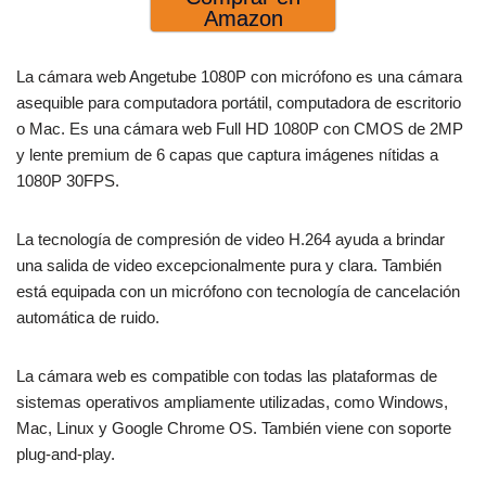
Amazon
La cámara web Angetube 1080P con micrófono es una cámara
asequible para computadora portátil, computadora de escritorio
o Mac. Es una cámara web Full HD 1080P con CMOS de 2MP
y lente premium de 6 capas que captura imágenes nítidas a
1080P 30FPS.
La tecnología de compresión de video H.264 ayuda a brindar
una salida de video excepcionalmente pura y clara. También
está equipada con un micrófono con tecnología de cancelación
automática de ruido.
La cámara web es compatible con todas las plataformas de
sistemas operativos ampliamente utilizadas, como Windows,
Mac, Linux y Google Chrome OS. También viene con soporte
plug-and-play.