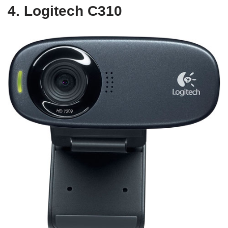
4. Logitech C310