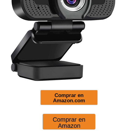
Comprar en
Amazon.com
Comprar en
Amazon