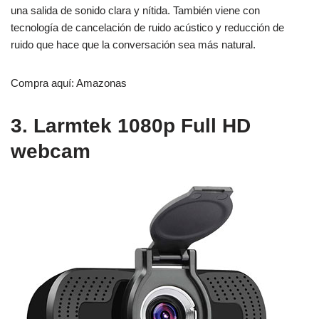
una salida de sonido clara y nítida. También viene con
tecnología de cancelación de ruido acústico y reducción de
ruido que hace que la conversación sea más natural.
Compra aquí: Amazonas
3. Larmtek 1080p Full HD
webcam