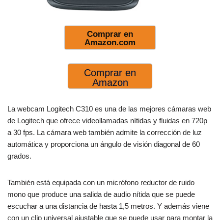
Comprar en
Amazon.com
Comprar en
Amazon
La webcam Logitech C310 es una de las mejores cámaras web
de Logitech que ofrece videollamadas nítidas y fluidas en 720p
a 30 fps. La cámara web también admite la corrección de luz
automática y proporciona un ángulo de visión diagonal de 60
grados.
También está equipada con un micrófono reductor de ruido
mono que produce una salida de audio nítida que se puede
escuchar a una distancia de hasta 1,5 metros. Y además viene
con un clip universal ajustable que se puede usar para montar la