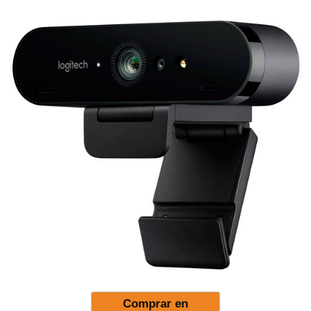
Comprar en