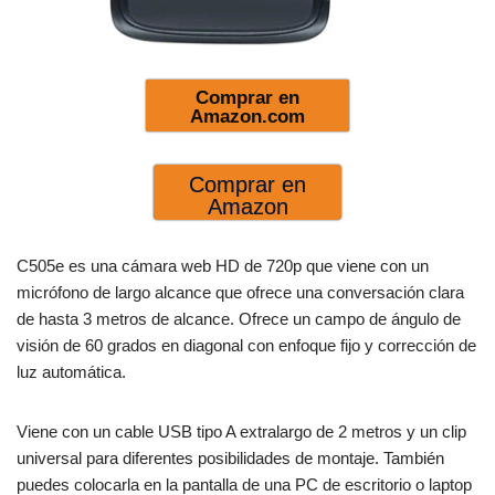
Comprar en
Amazon.com
Comprar en
Amazon
C505e es una cámara web HD de 720p que viene con un
micrófono de largo alcance que ofrece una conversación clara
de hasta 3 metros de alcance. Ofrece un campo de ángulo de
visión de 60 grados en diagonal con enfoque fijo y corrección de
luz automática.
Viene con un cable USB tipo A extralargo de 2 metros y un clip
universal para diferentes posibilidades de montaje. También
puedes colocarla en la pantalla de una PC de escritorio o laptop