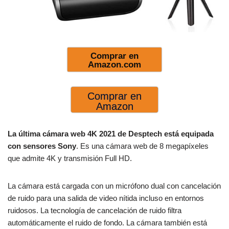
Comprar en
Amazon.com
Comprar en
Amazon
La última cámara web 4K 2021 de Desptech está equipada
con sensores Sony
. Es una cámara web de 8 megapíxeles
que admite 4K y transmisión Full HD.
La cámara está cargada con un micrófono dual con cancelación
de ruido para una salida de video nítida incluso en entornos
ruidosos. La tecnología de cancelación de ruido filtra
automáticamente el ruido de fondo. La cámara también está