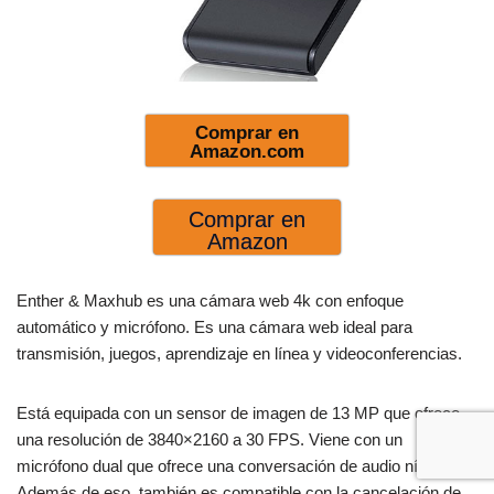
Comprar en
Amazon.com
Comprar en
Amazon
Enther & Maxhub es una cámara web 4k con enfoque
automático y micrófono. Es una cámara web ideal para
transmisión, juegos, aprendizaje en línea y videoconferencias.
Está equipada con un sensor de imagen de 13 MP que ofrece
una resolución de 3840×2160 a 30 FPS. Viene con un
micrófono dual que ofrece una conversación de audio nítida.
Además de eso, también es compatible con la cancelación de