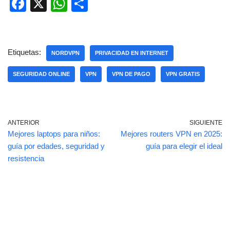
F
X
W
C
a
h
o
c
at
m
e
s
p
Etiquetas:
NORDVPN
PRIVACIDAD EN INTERNET
b
A
ar
SEGURIDAD ONLINE
VPN
VPN DE PAGO
VPN GRATIS
o
p
tir
o
p
k
ANTERIOR
SIGUIENTE
Mejores laptops para niños:
Mejores routers VPN en 2025:
guía por edades, seguridad y
guía para elegir el ideal
resistencia