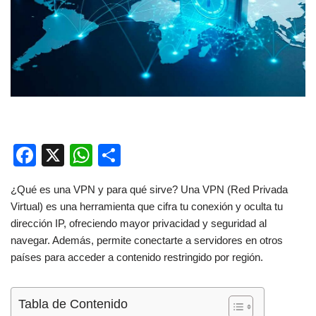
F
X
W
C
a
h
o
¿Qué es una VPN y para qué sirve? Una VPN (Red Privada
c
at
m
Virtual) es una herramienta que cifra tu conexión y oculta tu
e
s
p
dirección IP, ofreciendo mayor privacidad y seguridad al
b
A
ar
navegar. Además, permite conectarte a servidores en otros
países para acceder a contenido restringido por región.
o
p
tir
o
p
Tabla de Contenido
k