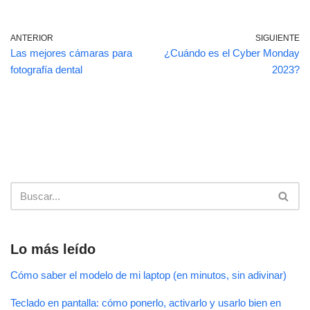
c
at
m
e
s
p
ANTERIOR
SIGUIENTE
Las mejores cámaras para
¿Cuándo es el Cyber Monday
b
A
ar
fotografía dental
2023?
o
p
tir
o
p
k
Lo más leído
Cómo saber el modelo de mi laptop (en minutos, sin adivinar)
Teclado en pantalla: cómo ponerlo, activarlo y usarlo bien en