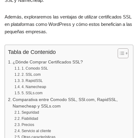
o
p
SSL y Namecheap.
k
Además, exploraremos las ventajas de utilizar certificados SSL
en plataformas como WordPress y cómo estos benefician a las
pequeñas empresas.
Tabla de Contenido
¿Dónde Comprar Certificados SSL?
1. Comodo SSL
2. SSL.com
3. RapidSSL
4. Namecheap
5. SSLs.com
Comparativa entre Comodo SSL, SSl.com, RapidSSL,
Namecheap y SSLs.com
Seguridad
Fiabilidad
Precios
Servicio al cliente
Otras características