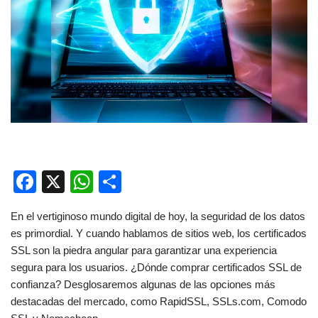
F
X
W
C
a
h
o
En el vertiginoso mundo digital de hoy, la seguridad de los datos
c
at
m
es primordial. Y cuando hablamos de sitios web, los certificados
e
s
p
SSL son la piedra angular para garantizar una experiencia
b
A
ar
segura para los usuarios. ¿Dónde comprar certificados SSL de
confianza? Desglosaremos algunas de las opciones más
o
p
tir
destacadas del mercado, como RapidSSL, SSLs.com, Comodo