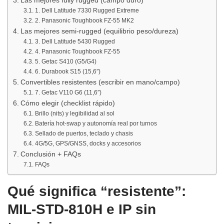
Las mejores fully rugged (campo duro)
1. Dell Latitude 7330 Rugged Extreme
2. Panasonic Toughbook FZ-55 MK2
Las mejores semi-rugged (equilibrio peso/dureza)
3. Dell Latitude 5430 Rugged
4. Panasonic Toughbook FZ-55
5. Getac S410 (G5/G4)
6. Durabook S15 (15,6″)
Convertibles resistentes (escribir en mano/campo)
7. Getac V110 G6 (11,6″)
Cómo elegir (checklist rápido)
Brillo (nits) y legibilidad al sol
Batería hot-swap y autonomía real por turnos
Sellado de puertos, teclado y chasis
4G/5G, GPS/GNSS, docks y accesorios
Conclusión + FAQs
FAQs
Qué significa “resistente”:
MIL-STD-810H e IP sin