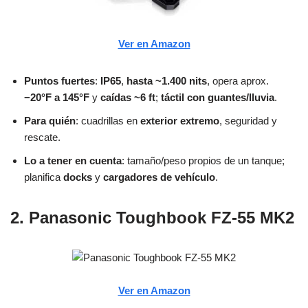
Ver en Amazon
Puntos fuertes
:
IP65
,
hasta ~1.400 nits
, opera aprox.
−20°F a 145°F
y
caídas ~6 ft
;
táctil con guantes/lluvia
.
Para quién
: cuadrillas en
exterior extremo
, seguridad y
rescate.
Lo a tener en cuenta
: tamaño/peso propios de un tanque;
planifica
docks
y
cargadores de vehículo
.
2. Panasonic Toughbook FZ-55 MK2
Ver en Amazon