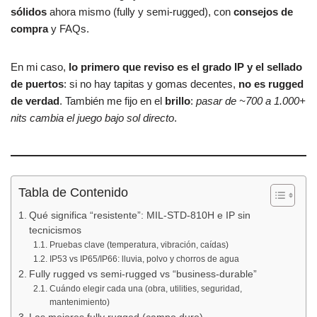
sólidos
ahora mismo (fully y semi-rugged), con
consejos de
compra
y FAQs.
En mi caso,
lo primero que reviso es el grado IP y el sellado
de puertos
: si no hay tapitas y gomas decentes,
no es rugged
de verdad
. También me fijo en el
brillo
:
pasar de ~700 a 1.000+
nits cambia el juego bajo sol directo
.
Tabla de Contenido
Qué significa “resistente”: MIL-STD-810H e IP sin
tecnicismos
Pruebas clave (temperatura, vibración, caídas)
IP53 vs IP65/IP66: lluvia, polvo y chorros de agua
Fully rugged vs semi-rugged vs “business-durable”
Cuándo elegir cada una (obra, utilities, seguridad,
mantenimiento)