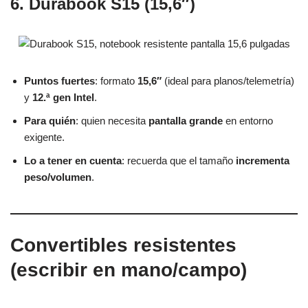
6. Durabook S15 (15,6″)
Puntos fuertes
: formato
15,6″
(ideal para planos/telemetría)
y
12.ª gen Intel
.
Para quién
: quien necesita
pantalla grande
en entorno
exigente.
Lo a tener en cuenta
: recuerda que el tamaño
incrementa
peso/volumen
.
Convertibles resistentes
(escribir en mano/campo)