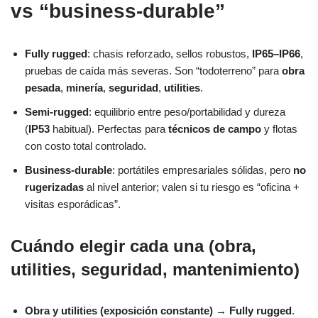
vs “business-durable”
Fully rugged
: chasis reforzado, sellos robustos,
IP65–IP66
,
pruebas de caída más severas. Son “todoterreno” para
obra
pesada
,
minería
,
seguridad
,
utilities
.
Semi-rugged
: equilibrio entre peso/portabilidad y dureza
(
IP53
habitual). Perfectas para
técnicos de campo
y flotas
con costo total controlado.
Business-durable
: portátiles empresariales sólidas, pero
no
rugerizadas
al nivel anterior; valen si tu riesgo es “oficina +
visitas esporádicas”.
Cuándo elegir cada una (obra,
utilities, seguridad, mantenimiento)
Obra y utilities (exposición constante)
→
Fully rugged
.