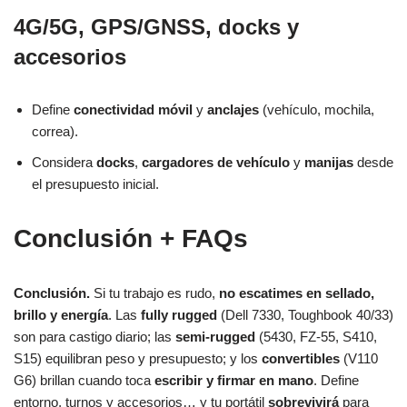
4G/5G, GPS/GNSS, docks y
accesorios
Define
conectividad móvil
y
anclajes
(vehículo, mochila,
correa).
Considera
docks
,
cargadores de vehículo
y
manijas
desde
el presupuesto inicial.
Conclusión + FAQs
Conclusión.
Si tu trabajo es rudo,
no escatimes en sellado,
brillo y energía
. Las
fully rugged
(Dell 7330, Toughbook 40/33)
son para castigo diario; las
semi-rugged
(5430, FZ-55, S410,
S15) equilibran peso y presupuesto; y los
convertibles
(V110
G6) brillan cuando toca
escribir y firmar en mano
. Define
entorno, turnos y accesorios… y tu portátil
sobrevivirá
para