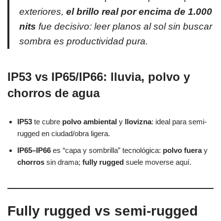
exteriores,
el brillo real por encima de 1.000
nits
fue decisivo:
leer planos al sol
sin buscar
sombra es productividad pura.
IP53 vs IP65/IP66: lluvia, polvo y
chorros de agua
IP53
te cubre
polvo ambiental
y
llovizna
: ideal para semi-
rugged en ciudad/obra ligera.
IP65–IP66
es “capa y sombrilla” tecnológica:
polvo fuera
y
chorros
sin drama;
fully rugged
suele moverse aquí.
Fully rugged vs semi-rugged