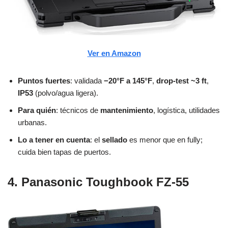
Ver en Amazon
Puntos fuertes
: validada
−20°F a 145°F
,
drop-test ~3 ft
,
IP53
(polvo/agua ligera).
Para quién
: técnicos de
mantenimiento
, logística, utilidades
urbanas.
Lo a tener en cuenta
: el
sellado
es menor que en fully;
cuida bien tapas de puertos.
4. Panasonic Toughbook FZ-55