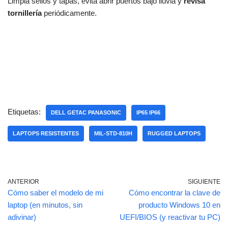
Limpia sellos y tapas, evita abrir puertos bajo lluvia y
revisa
tornillería
periódicamente.
Etiquetas:
DELL GETAC PANASONIC
IP65 IP66
LAPTOPS RESISTENTES
MIL-STD-810H
RUGGED LAPTOPS
ANTERIOR
SIGUIENTE
Cómo saber el modelo de mi
Cómo encontrar la clave de
laptop (en minutos, sin
producto Windows 10 en
adivinar)
UEFI/BIOS (y reactivar tu PC)