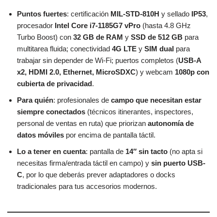
Puntos fuertes
: certificación
MIL-STD-810H
y sellado
IP53
,
procesador
Intel Core i7-1185G7 vPro
(hasta 4.8 GHz
Turbo Boost) con
32 GB de RAM
y
SSD de 512 GB
para
multitarea fluida; conectividad
4G LTE
y
SIM dual
para
trabajar sin depender de Wi-Fi; puertos completos (
USB-A
x2, HDMI 2.0, Ethernet, MicroSDXC
) y webcam
1080p con
cubierta de privacidad
.
Para quién
: profesionales de
campo que necesitan estar
siempre conectados
(técnicos itinerantes, inspectores,
personal de ventas en ruta) que priorizan
autonomía de
datos móviles
por encima de pantalla táctil.
Lo a tener en cuenta
: pantalla de
14″ sin tacto
(no apta si
necesitas firma/entrada táctil en campo) y
sin puerto USB-
C
, por lo que deberás prever adaptadores o docks
tradicionales para tus accesorios modernos.