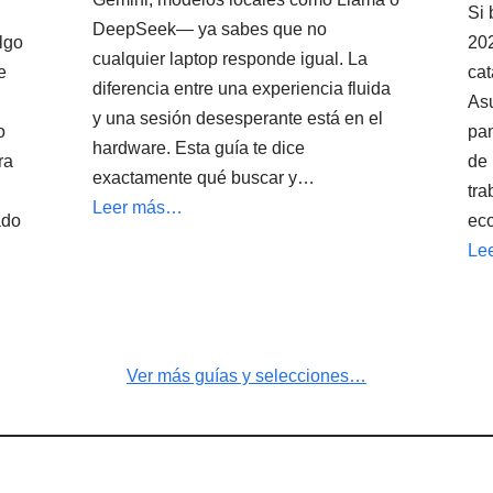
Si 
DeepSeek— ya sabes que no
lgo
202
cualquier laptop responde igual. La
e
cat
diferencia entre una experiencia fluida
Asu
y una sesión desesperante está en el
o
pan
hardware. Esta guía te dice
ra
de 
exactamente qué buscar y…
tra
Leer más…
ado
ec
Le
Ver más guías y selecciones…