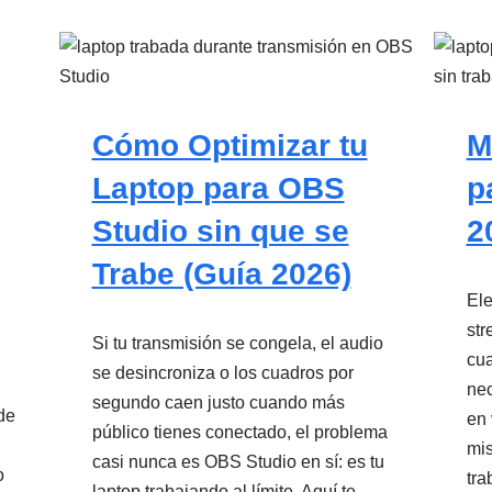
Cómo Optimizar tu
M
Laptop para OBS
p
Studio sin que se
2
Trabe (Guía 2026)
Ele
str
Si tu transmisión se congela, el audio
cua
se desincroniza o los cuadros por
nec
segundo caen justo cuando más
de
en 
público tienes conectado, el problema
mis
casi nunca es OBS Studio en sí: es tu
o
tra
laptop trabajando al límite. Aquí te