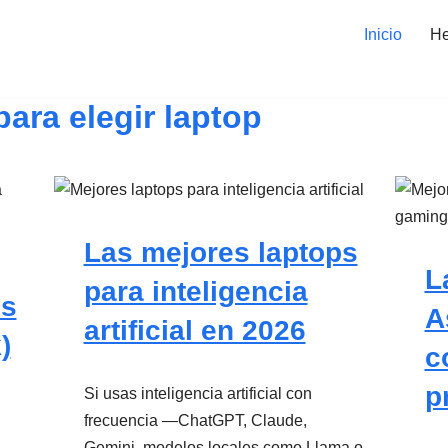
Inicio
He
para elegir laptop
Las mejores laptops
L
para inteligencia
ps
A
artificial en 2026
)
c
p
Si usas inteligencia artificial con
frecuencia —ChatGPT, Claude,
Gemini, modelos locales como Llama o