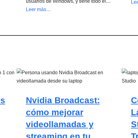
usuarios de Windows, y tiene todo el…
Le
Leer más…
ps
Nvidia Broadcast:
C
cómo mejorar
L
videollamadas y
S
streaming en tu
T