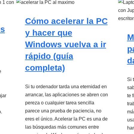
Cómo acelerar la PC
ps
y hacer que
M
Windows vuelva a ir
p
rápido (guía
d
completa)
e
Si 
Si tu ordenador tarda una eternidad en
sab
arrancar, las aplicaciones se abren con
ujar
te 
pereza o cualquier tarea sencilla
tra
parece una prueba de paciencia, no
.
más
eres el único. Acelerar la PC es una de
usa
las búsquedas más comunes entre
ha