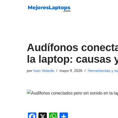
Saltar
al
contenido
Audífonos conecta
la laptop: causas 
por
Ivan Velarde
mayo 9, 2026
Herramientas y so
F
X
W
C