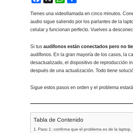
a
h
o
Tienes una videollamada en cinco minutos. Conec
c
at
m
audio sigue saliendo por los parlantes de la lapt
e
s
p
celular y funcionan perfecto. Vuelves a desconec
b
A
ar
o
p
tir
Si tus
audífonos están conectados pero no tie
o
p
audífonos. En la gran mayoría de los casos, la 
k
desactualizado, el dispositivo de reproducción i
después de una actualización. Todo tiene solución
Sigue estos pasos en orden y el problema estará
Tabla de Contenido
Paso 1: confirma que el problema es de la laptop, 